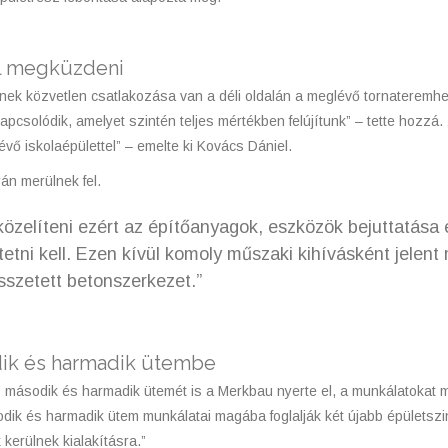
ll megküzdeni
tnek közvetlen csatlakozása van a déli oldalán a meglévő tornateremhez
apcsolódik, amelyet szintén teljes mértékben felújítunk” – tette hozzá
vő iskolaépülettel” – emelte ki Kovács Dániel.
án merülnek fel.
közelíteni ezért az építőanyagok, eszközök bejuttatása 
etni kell. Ezen kívül komoly műszaki kihívásként jelent m
sszetett betonszerkezet.”
odik és harmadik ütembe
 második és harmadik ütemét is a Merkbau nyerte el, a munkálatokat 
ik és harmadik ütem munkálatai magába foglalják két újabb épületszint
 kerülnek kialakításra.”