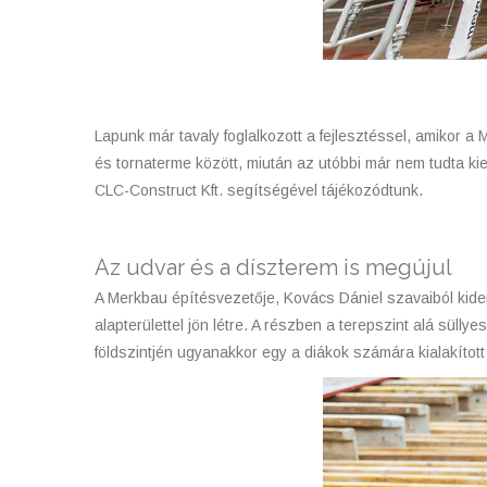
Lapunk már tavaly foglalkozott a fejlesztéssel, amikor 
és tornaterme között, miután az utóbbi már nem tudta kiel
CLC-Construct Kft. segítségével tájékozódtunk.
Az udvar és a díszterem is megújul
A Merkbau építésvezetője, Kovács Dániel szavaiból kider
alapterülettel jön létre. A részben a terepszint alá sülly
földszintjén ugyanakkor egy a diákok számára kialakított 