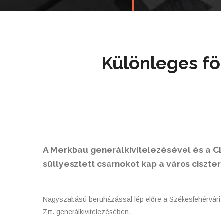
Különleges fö
A Merkbau generálkivitelezésével és a 
süllyesztett csarnokot kap a város ciszte
Nagyszabású beruházással lép előre a Székesfehérvári 
Zrt. generálkivitelezésében.