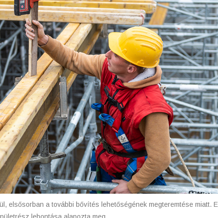
ül, elsősorban a további bővítés lehetőségének megteremtése miatt. Ez
épületrész lebontása alapozta meg.