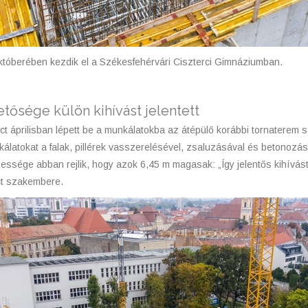
októberében kezdik el a Székesfehérvári Ciszterci Gimnáziumban.
tősége külön kihívást jelentett
t áprilisban lépett be a munkálatokba az átépülő korábbi tornaterem 
munkálatokat a falak, pillérek vasszerelésével, zsaluzásával és betonoz
gessége abban rejlik, hogy azok 6,45 m magasak: „Így jelentős kihívás
ct szakembere.