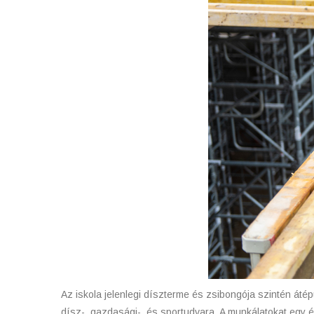
Az iskola jelenlegi díszterme és zsibongója szintén átép
dísz-, gazdasági-, és sportudvara. A munkálatokat egy 