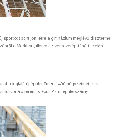
 új sportközpont jön létre a gimnázium meglévő díszterme
zésről a Merkbau, illetve a szerkezetépítésért felelős
 magába foglaló új épülettömeg 1400 négyzetméteres
 kondicionáló terem is épül. Az új épületszárny