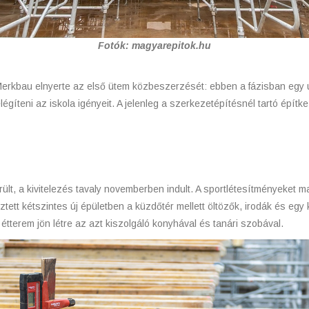
Fotók: magyarepitok.hu
a Merkbau elnyerte az első ütem közbeszerzését: ebben a fázisban egy
égíteni az iskola igényeit. A jelenleg a szerkezetépítésnél tartó építke
ült, a kivitelezés tavaly novemberben indult. A sportlétesítményeket
esztett kétszintes új épületben a küzdőtér mellett öltözők, irodák és egy
étterem jön létre az azt kiszolgáló konyhával és tanári szobával.