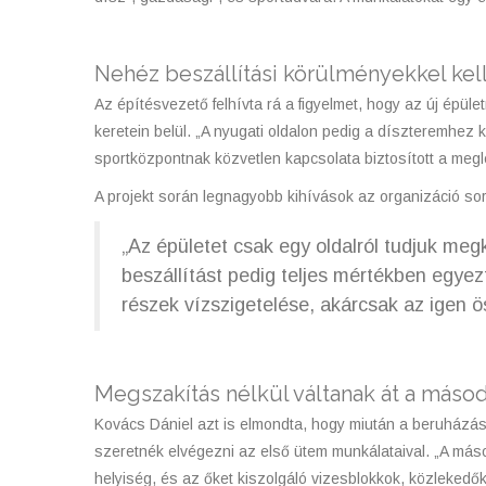
Nehéz beszállítási körülményekkel ke
Az építésvezető felhívta rá a figyelmet, hogy az új épüle
keretein belül. „A nyugati oldalon pedig a díszteremhez k
sportközpontnak közvetlen kapcsolata biztosított a meglé
A projekt során legnagyobb kihívások az organizáció sor
„Az épületet csak egy oldalról tudjuk meg
beszállítást pedig teljes mértékben egyezt
részek vízszigetelése, akárcsak az igen ö
Megszakítás nélkül váltanak át a más
Kovács Dániel azt is elmondta, hogy miután a beruházás
szeretnék elvégezni az első ütem munkálataival. „A másod
helyiség, és az őket kiszolgáló vizesblokkok, közlekedők