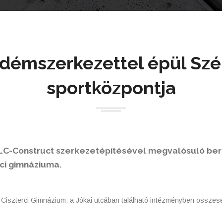
démszerkezettel épül Szé
sportközpontja
CLC-Construct szerkezetépítésével megvalósuló ber
rci gimnáziuma.
Ciszterci Gimnázium: a Jókai utcában található intézményben össze