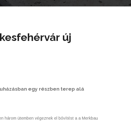
kesfehérvár új
uházásban egy részben terep alá
sen három ütemben végeznek el bővítést a a Merkbau