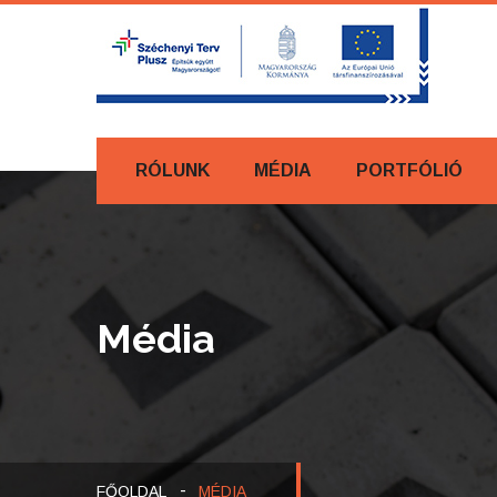
RÓLUNK
MÉDIA
PORTFÓLIÓ
Média
FŐOLDAL
MÉDIA