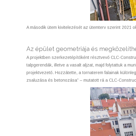
A második ütem kivitelezését az ütemterv szerint 2021 
Az épület geometriája és megközelíthe
A projektben szerkezetépítőként résztvevő CLC-Construc
talpgerendák, illetve a vasalt aljzat, majd folytattuk a 
projektvezető. Hozzátette, a tornaterem falainak különle
zsaluzása és betonozása” – mutatott rá a CLC-Constru